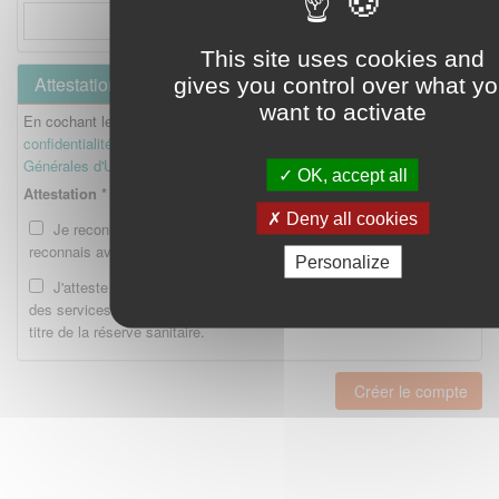
This site uses cookies and
Attestation
gives you control over what y
want to activate
En cochant les cases ci-dessous, je reconnais avoir lu la
Politique de
confidentialité
et je reconnais avoir lu et accepté les
Conditions
Générales d'Utilisation
.
OK, accept all
Attestation *
Deny all cookies
Je reconnais avoir lu la Politique de confidentialité et je
reconnais avoir lu et accepté les CGU.
Personalize
J'atteste être enregistré en tant qu'Etudiant ou Interne auprès
des services compétents de l'Ordre national des pharmaciens au
titre de la réserve sanitaire.
Créer le compte