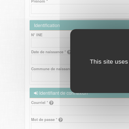
Prénom *
Identification
N° INE
Date de naissance *
This site uses
Commune de naissance *
Identifiant de connexion
Courriel *
Mot de passe *