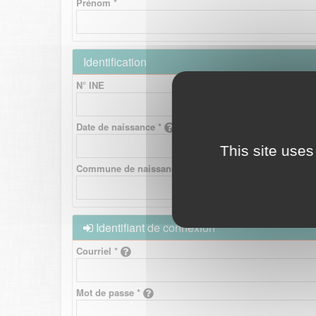
Prénom *
Identification
N° INE
Date de naissance *
This site uses
Commune de naissance *
Identifiant de connexion
Courriel *
Mot de passe *