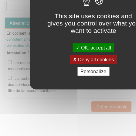
This site uses cookies and
Attestation
gives you control over what y
want to activate
En cochant les cases ci-dessous, je reconnais avoir lu la
Politique de
confidentialité
et je reconnais avoir lu et accepté les
Conditions
Générales d'Utilisation
.
OK, accept all
Attestation *
Deny all cookies
Je reconnais avoir lu la Politique de confidentialité et je
reconnais avoir lu et accepté les CGU.
Personalize
J'atteste être enregistré en tant qu'Etudiant ou Interne auprès
des services compétents de l'Ordre national des pharmaciens au
titre de la réserve sanitaire.
Créer le compte