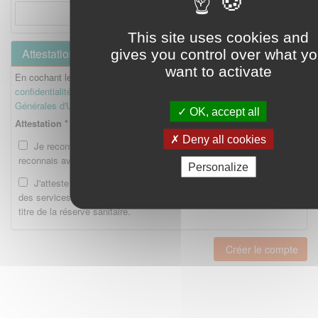
This site uses cookies and
Attestation
gives you control over what y
want to activate
En cochant les cases ci-dessous, je reconnais avoir lu la
Politique de
confidentialité
et je reconnais avoir lu et accepté les
Conditions
Générales d'Utilisation
.
OK, accept all
Attestation *
Deny all cookies
Je reconnais avoir lu la Politique de confidentialité et je
reconnais avoir lu et accepté les CGU.
Personalize
J'atteste être enregistré en tant qu'Etudiant ou Interne auprès
des services compétents de l'Ordre national des pharmaciens au
titre de la réserve sanitaire.
Créer le compte