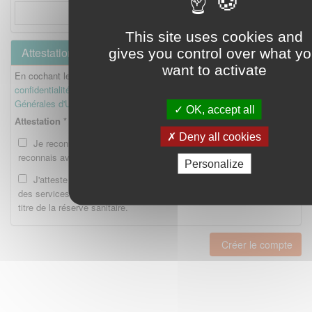
This site uses cookies and
Attestation
gives you control over what y
want to activate
En cochant les cases ci-dessous, je reconnais avoir lu la
Politique de
confidentialité
et je reconnais avoir lu et accepté les
Conditions
Générales d'Utilisation
.
OK, accept all
Attestation *
Deny all cookies
Je reconnais avoir lu la Politique de confidentialité et je
reconnais avoir lu et accepté les CGU.
Personalize
J'atteste être enregistré en tant qu'Etudiant ou Interne auprès
des services compétents de l'Ordre national des pharmaciens au
titre de la réserve sanitaire.
Créer le compte